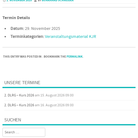
2. NOVEMBER 2025
BY
BURKHARD SCHNEIDER
Termin Details
Datum:
29. November 2025
Terminkategorien:
Veranstaltungsmaterial KJR
THIS ENTRY WAS POSTED IN . BOOKMARK THE
PERMALINK
.
Post navigation
UNSERE TERMINE
2. DLRG – Kurs 2026
am 15. August 2026 09:00
2. DLRG – Kurs 2026
am 16. August 2026 09:00
SUCHEN
Search