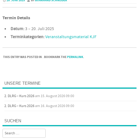
29. JUNI 2025
BY
BURKHARD SCHNEIDER
Termin Details
Datum:
3
–
20. Juli 2025
Terminkategorien:
Veranstaltungsmaterial KJF
THIS ENTRY WAS POSTED IN . BOOKMARK THE
PERMALINK
.
Post navigation
UNSERE TERMINE
2. DLRG – Kurs 2026
am 15. August 2026 09:00
2. DLRG – Kurs 2026
am 16. August 2026 09:00
SUCHEN
Search