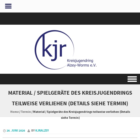
Skip to content
MATERIAL / SPIELGERÄTE DES KREISJUGENDRINGS
TEILWEISE VERLIEHEN (DETAILS SIEHE TERMIN)
Home
/
Termin
/
Material / Spielgeräte des Kreisjugendrings teilweise verliehen (Details
siehe Termin)
26. JUNI 2026
BY
KJRALZEY