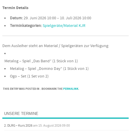
Termin Details
Datum:
29. Juni 2026 10:00
–
10. Juli 2026 10:00
Terminkategorien:
Spielgeräte/Material KJR
Dem Ausleiher steht an Material / Spielgeräten zur Verfügung:
Metalog – Spiel „Das Band“ (1 Stück von 1)
Metalog – Spiel „Domino Day“ (1 Stück von 1)
Ogo – Set (1 Set von 2)
THIS ENTRY WAS POSTED IN . BOOKMARK THE
PERMALINK
.
Post navigation
UNSERE TERMINE
2. DLRG – Kurs 2026
am 15. August 2026 09:00