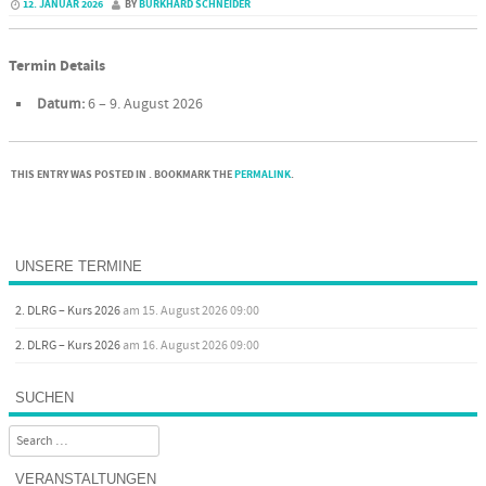
12. JANUAR 2026
BY
BURKHARD SCHNEIDER
Termin Details
Datum:
6
–
9. August 2026
THIS ENTRY WAS POSTED IN . BOOKMARK THE
PERMALINK
.
Post navigation
UNSERE TERMINE
2. DLRG – Kurs 2026
am 15. August 2026 09:00
2. DLRG – Kurs 2026
am 16. August 2026 09:00
SUCHEN
Search
VERANSTALTUNGEN