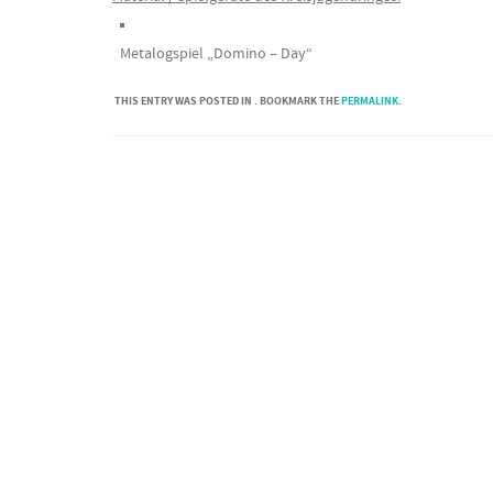
Metalogspiel „Domino – Day“
THIS ENTRY WAS POSTED IN . BOOKMARK THE
PERMALINK
.
Post navigation