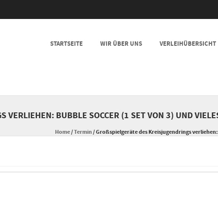
SKIP TO CONTENT
STARTSEITE
WIR ÜBER UNS
VERLEIHÜBERSICHT
MENU
VERLIEHEN: BUBBLE SOCCER (1 SET VON 3) UND VIELES
Home
/
Termin
/
Großspielgeräte des Kreisjugendrings verliehen: 