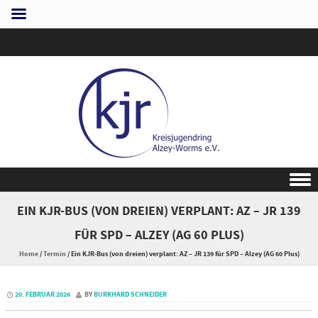
Skip to content
EIN KJR-BUS (VON DREIEN) VERPLANT: AZ – JR 139
FÜR SPD – ALZEY (AG 60 PLUS)
Home
/
Termin
/
Ein KJR-Bus (von dreien) verplant: AZ – JR 139 für SPD – Alzey (AG 60 Plus)
20. FEBRUAR 2026
BY
BURKHARD SCHNEIDER