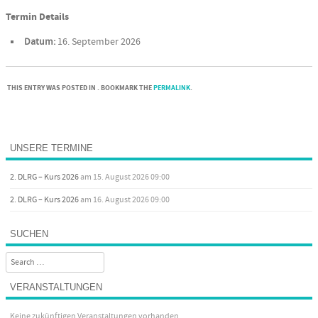
Termin Details
Datum:
16. September 2026
THIS ENTRY WAS POSTED IN . BOOKMARK THE
PERMALINK
.
Post navigation
UNSERE TERMINE
2. DLRG – Kurs 2026
am 15. August 2026 09:00
2. DLRG – Kurs 2026
am 16. August 2026 09:00
SUCHEN
Search
VERANSTALTUNGEN
Keine zukünftigen Veranstaltungen vorhanden