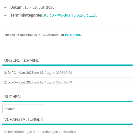
Datum:
15
–
28. Juli 2026
Terminkategorien:
KJR 3 - VW-Bus T5, AZ-JR 1115
THIS ENTRY WAS POSTED IN . BOOKMARK THE
PERMALINK
.
Post navigation
UNSERE TERMINE
2. DLRG – Kurs 2026
am 15. August 2026 09:00
2. DLRG – Kurs 2026
am 16. August 2026 09:00
SUCHEN
Search
VERANSTALTUNGEN
Keine zukünftigen Veranstaltungen vorhanden