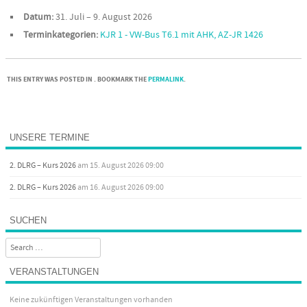
Datum:
31. Juli
–
9. August 2026
Terminkategorien:
KJR 1 - VW-Bus T6.1 mit AHK, AZ-JR 1426
THIS ENTRY WAS POSTED IN . BOOKMARK THE
PERMALINK
.
Post navigation
UNSERE TERMINE
2. DLRG – Kurs 2026
am 15. August 2026 09:00
2. DLRG – Kurs 2026
am 16. August 2026 09:00
SUCHEN
Search
VERANSTALTUNGEN
Keine zukünftigen Veranstaltungen vorhanden