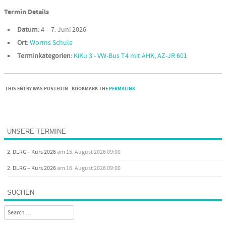
Termin Details
Datum:
4
–
7. Juni 2026
Ort:
Worms Schule
Terminkategorien:
KiKu 3 - VW-Bus T4 mit AHK, AZ-JR 601
THIS ENTRY WAS POSTED IN . BOOKMARK THE
PERMALINK
.
Post navigation
UNSERE TERMINE
2. DLRG – Kurs 2026
am 15. August 2026 09:00
2. DLRG – Kurs 2026
am 16. August 2026 09:00
SUCHEN
Search