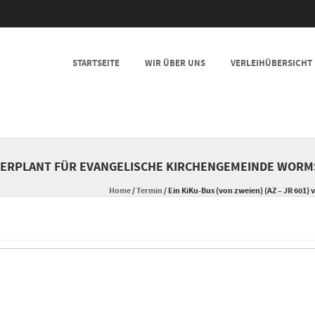
SKIP TO CONTENT
STARTSEITE
WIR ÜBER UNS
VERLEIHÜBERSICHT
MENU
1) VERPLANT FÜR EVANGELISCHE KIRCHENGEMEINDE WOR
Home
/
Termin
/
Ein KiKu-Bus (von zweien) (AZ – JR 601