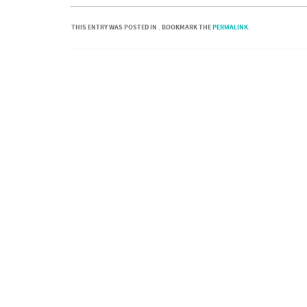
THIS ENTRY WAS POSTED IN . BOOKMARK THE
PERMALINK
.
Post navigation