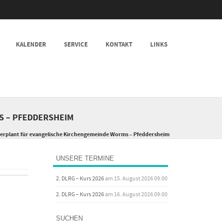
KALENDER
SERVICE
KONTAKT
LINKS
MS – PFEDDERSHEIM
) verplant für evangelische Kirchengemeinde Worms – Pfeddersheim
UNSERE TERMINE
2. DLRG – Kurs 2026
am 15. August 2026 09:00
2. DLRG – Kurs 2026
am 16. August 2026 09:00
SUCHEN