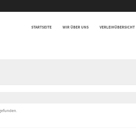
SKIP TO CONTENT
STARTSEITE
WIR ÜBER UNS
VERLEIHÜBERSICHT
MENU
 gefunden.